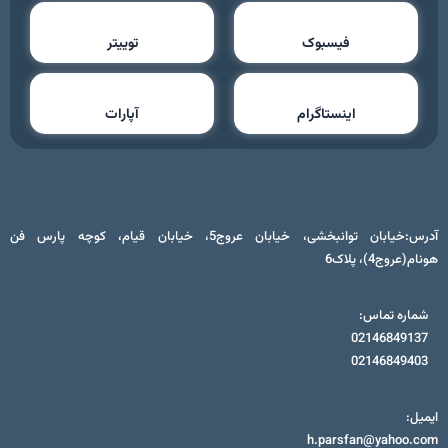
فیسبوک
توییتر
اینستاگرام
آپارات
آدرس:خیابان توانبخشی، خیابان عروج5، خیابان قیام، کوچه پارس فن
هونام(عروج4)، پلاک6
شماره تماس:
02146849137
02146849403
ایمیل:
h.parsfan@yahoo.com