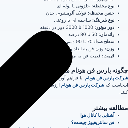
نوع محفظه:
حلزونی یا لوله ای
جنس محفظه:
فولاد، آلومینیوم، چدن
نوع بلبرینگ:
ساچمه ای یا روغنی
دور موتور:
1000 تا 3000 دور در دقیقه
راندمان:
50 تا 80 درصد
سطح صدا:
70 تا 90 دسی بل
وزن:
وزن فن به ابعاد و جنس آن بستگی دارد.
قیمت:
قیمت فن به مشخصات فنی آن بستگی دارد.
چگونه پارس فن هونام می تواند به شما کمک کند ؟
شرکت پارس فن هونام
با فراهم آوردن گزینه‌های فراوانی که می‌توا
اینجاست که
شرکت پارس فن هونام
ارزشمند است. این شرکت با پایگا
کنند.
مطالعه بیشتر
آشنایی با کانال هوا
فن سانتریفیوژ چیست؟