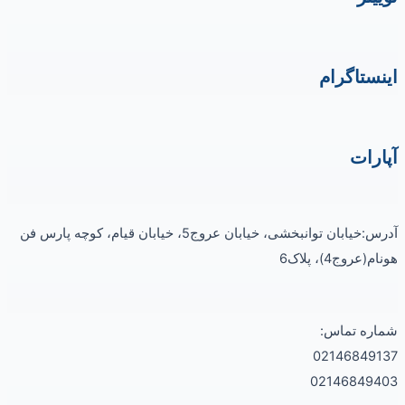
اینستاگرام
آپارات
آدرس:خیابان توانبخشی، خیابان عروج5، خیابان قیام، کوچه پارس فن
هونام(عروج4)، پلاک6
شماره تماس:
02146849137
02146849403